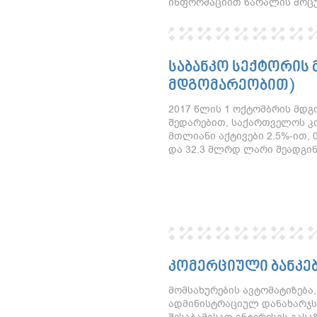
ინფორმაციით ზარალის მოცუ
ᲡᲐᲑᲐᲜᲙᲝ ᲡᲔᲥᲢᲝᲠᲘᲡ 
ᲛᲓᲒᲝᲛᲐᲠᲔᲝᲑᲘᲗ)
2017 წლის 1 ოქტომბრის მდგ
შედარებით, საქართველოს კ
მთლიანი აქტივები 2.5%-ით,
და 32.3 მლრდ ლარი შეადგინ
ᲙᲝᲛᲔᲠᲪᲘᲣᲚᲘ ᲑᲐᲜᲙᲔᲑ
მომსახურების ავტომატიზება,
ადმინისტრაციულ დანახარჯს