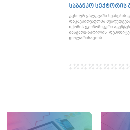
ᲡᲐᲑᲐᲜᲙᲝ ᲡᲔᲥᲢᲝᲠᲘᲡ 
უცხოურ ვალუტაში სესხების 
დაკავშირებულმა შეზღუდვებ
იქონია ეკონომიკური აგენტებ
იანვარი-აპრილის დეპოზიტე
დოლარიზაციის