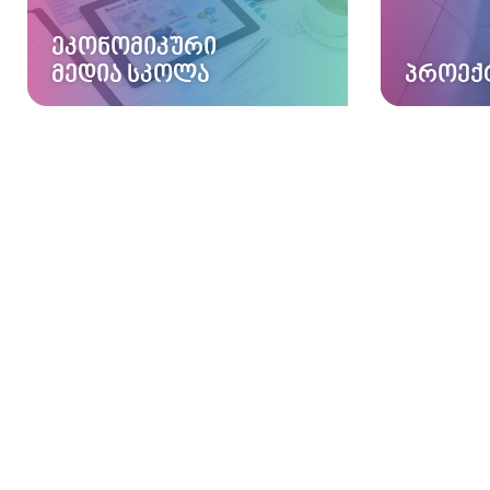
ᲔᲙᲝᲜᲝᲛᲘᲙᲣᲠᲘ
ᲛᲔᲓᲘᲐ ᲡᲙᲝᲚᲐ
ᲞᲠᲝᲔᲥ