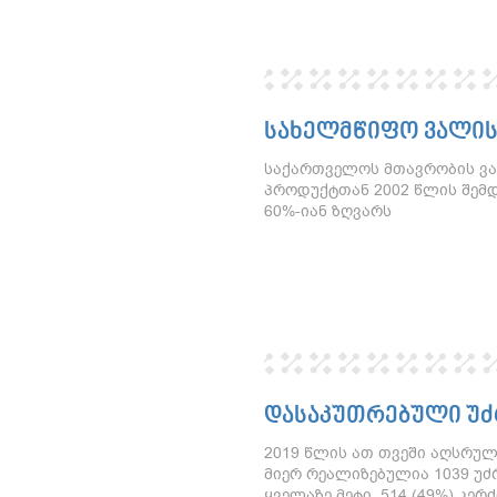
ᲡᲐᲮᲔᲚᲛᲬᲘᲤᲝ ᲕᲐᲚᲘᲡ
საქართველოს მთავრობის ვ
პროდუქტთან 2002 წლის შემ
60%-იან ზღვარს
ᲓᲐᲡᲐᲙᲣᲗᲠᲔᲑᲣᲚᲘ ᲣᲫ
2019 წლის ათ თვეში აღსრუ
მიერ რეალიზებულია 1039 უძრ
ყველაზე მეტი, 514 (49%) კერ