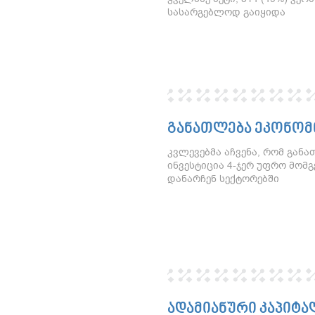
სასარგებლოდ გაიყიდა
ᲒᲐᲜᲐᲗᲚᲔᲑᲐ ᲔᲙᲝᲜᲝᲛ
კვლევებმა აჩვენა, რომ გან
ინვესტიცია 4-ჯერ უფრო მომგ
დანარჩენ სექტორებში
ᲐᲓᲐᲛᲘᲐᲜᲣᲠᲘ ᲙᲐᲞᲘᲢᲐ