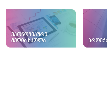
ᲔᲙᲝᲜᲝᲛᲘᲙᲣᲠᲘ
ᲛᲔᲓᲘᲐ ᲡᲙᲝᲚᲐ
ᲞᲠᲝᲔᲥ