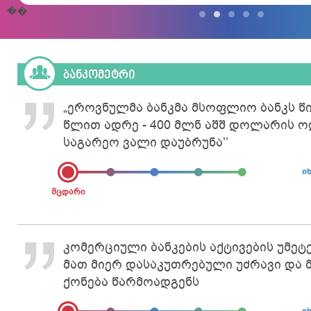
აგროვებს.
�
�
ᲑᲐᲜᲙᲝᲛᲔᲢᲠᲘ
„ეროვნულმა ბანკმა მსოფლიო ბანკს წი
წლით ადრე - 400 მლნ აშშ დოლარის 
საგარეო ვალი დაუბრუნა’’
ი
მცდარი
კომერციული ბანკების აქტივების უმეტ
მათ მიერ დასაკუთრებული უძრავი და 
ქონება წარმოადგენს