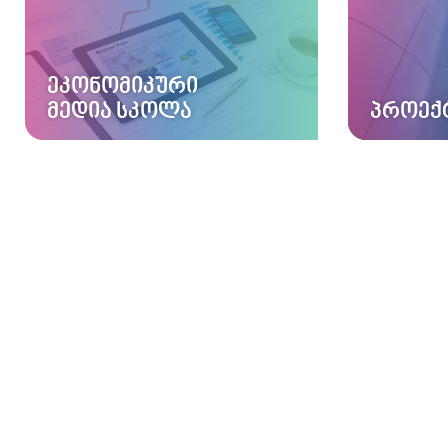
ᲔᲙᲝᲜᲝᲛᲘᲙᲣᲠᲘ
ᲛᲔᲓᲘᲐ ᲡᲙᲝᲚᲐ
ᲞᲠᲝᲔᲥ