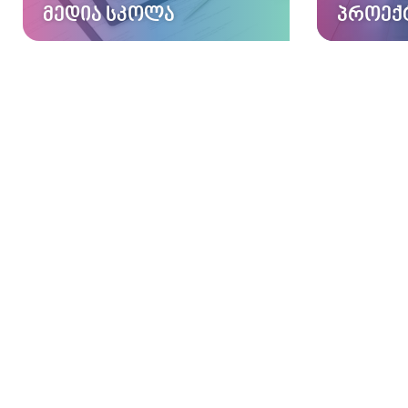
ᲛᲔᲓᲘᲐ ᲡᲙᲝᲚᲐ
ᲞᲠᲝᲔᲥ