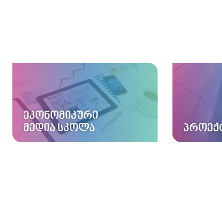
ᲔᲙᲝᲜᲝᲛᲘᲙᲣᲠᲘ
ᲛᲔᲓᲘᲐ ᲡᲙᲝᲚᲐ
ᲞᲠᲝᲔᲥ