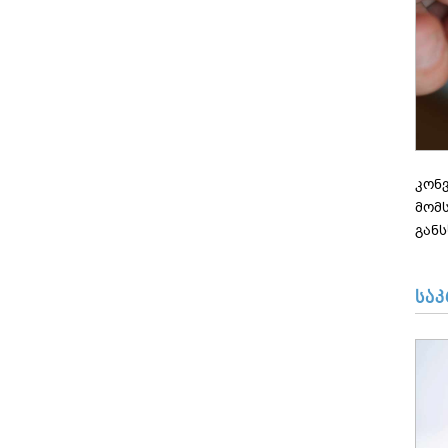
კონ
მომ
განს
სა