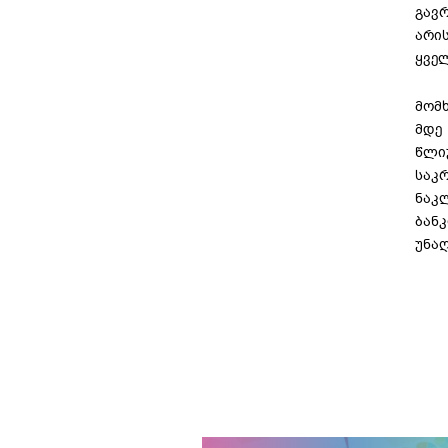
გავ
არი
ყვე
მომ
მდე
წლიუ
საკ
ნაკლ
ბანკ
უნაღ