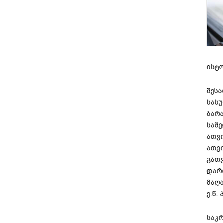
ისტო
შეს
სას
ბარ
საშ
ათვი
ათვ
გათ
დარ
მაღა
ე.წ.
საკ