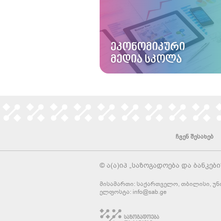
ᲔᲙᲝᲜᲝᲛᲘᲙᲣᲠᲘ
ᲛᲔᲓᲘᲐ ᲡᲙᲝᲚᲐ
ჩვენ შესახებ
© ა(ა)იპ „საზოგადოება და ბანკები
მისამართი: საქართველო, თბილისი, უნი
ელფოსტა:
info@sab.ge