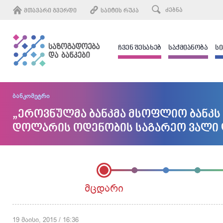
ᲛᲗᲐᲕᲐᲠᲘ ᲒᲕᲔᲠᲓᲘ
ᲡᲐᲘᲢᲘᲡ ᲠᲣᲙᲐ
ᲩᲕᲔᲜ ᲨᲔᲡᲐᲮᲔᲑ
ᲡᲐᲥᲛᲘᲐᲜᲝᲑᲐ
Ს
ბანკომეტრი
„ეროვნულმა ბანკმა მსოფლიო ბანკს წ
დოლარის ოდენობის საგარეო ვალი დ
მცდარი
19 მაისი, 2015 / 16:36