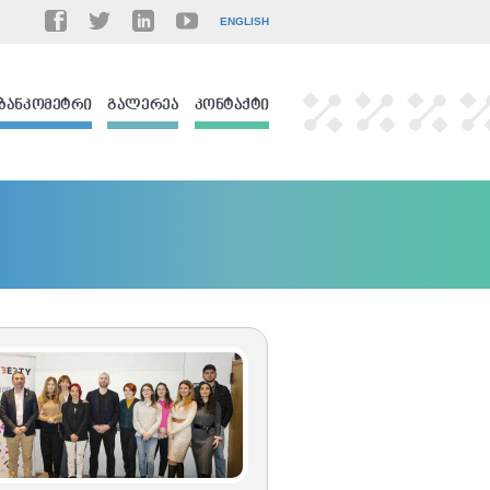
ENGLISH
ᲑᲐᲜᲙᲝᲛᲔᲢᲠᲘ
ᲒᲐᲚᲔᲠᲔᲐ
ᲙᲝᲜᲢᲐᲥᲢᲘ