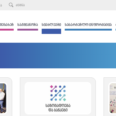
ᲙᲐ
 ᲨᲔᲡᲐᲮᲔᲑ
ᲡᲐᲥᲛᲘᲐᲜᲝᲑᲐ
ᲡᲘᲐᲮᲚᲔᲔᲑᲘ
ᲡᲐᲡᲐᲠᲒᲔᲑᲚᲝ ᲘᲜᲤᲝᲠᲛᲐᲪᲘᲐ