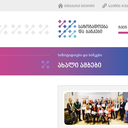
ᲛᲗᲐᲕᲐᲠᲘ ᲒᲕᲔᲠᲓᲘ
ᲡᲐᲘᲢᲘᲡ ᲠᲣ
ᲩᲕᲔᲜ
საზოგადოება და ბანკები
ახალი ამბები