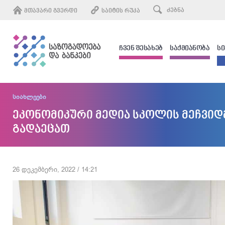
ᲛᲗᲐᲕᲐᲠᲘ ᲒᲕᲔᲠᲓᲘ
ᲡᲐᲘᲢᲘᲡ ᲠᲣᲙᲐ
ᲩᲕᲔᲜ ᲨᲔᲡᲐᲮᲔᲑ
ᲡᲐᲥᲛᲘᲐᲜᲝᲑᲐ
Ს
სიახლეები
ეკონომიკური მედია სკოლის მეჩვიდ
გადაეცათ
26 დეკემბერი, 2022 / 14:21