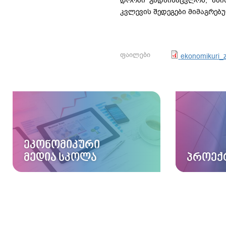
დროში გადაინაცვლოს, ამი
კვლევის შედეგები მიმაგრებ
ფაილები
ekonomikuri_z
ᲔᲙᲝᲜᲝᲛᲘᲙᲣᲠᲘ
ᲛᲔᲓᲘᲐ ᲡᲙᲝᲚᲐ
ᲞᲠᲝᲔᲥ