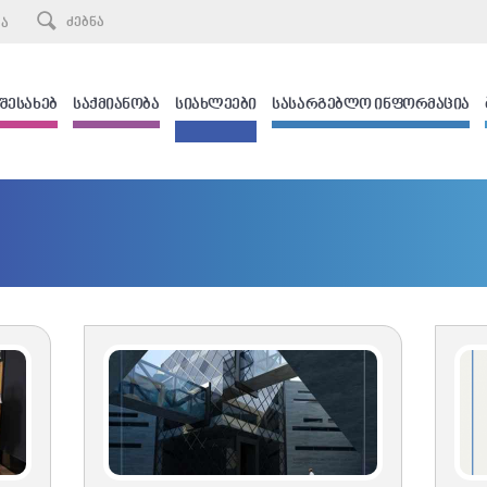
ᲙᲐ
 ᲨᲔᲡᲐᲮᲔᲑ
ᲡᲐᲥᲛᲘᲐᲜᲝᲑᲐ
ᲡᲘᲐᲮᲚᲔᲔᲑᲘ
ᲡᲐᲡᲐᲠᲒᲔᲑᲚᲝ ᲘᲜᲤᲝᲠᲛᲐᲪᲘᲐ