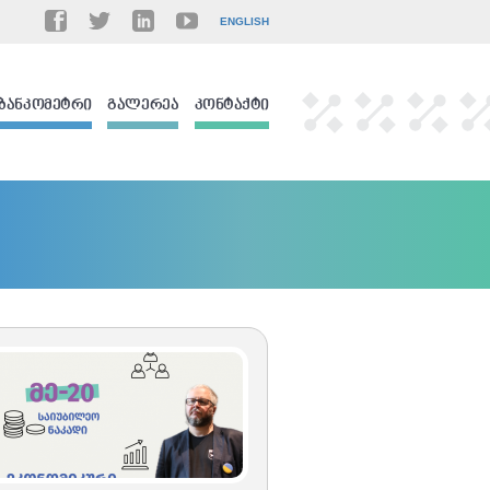
ENGLISH
ᲑᲐᲜᲙᲝᲛᲔᲢᲠᲘ
ᲒᲐᲚᲔᲠᲔᲐ
ᲙᲝᲜᲢᲐᲥᲢᲘ