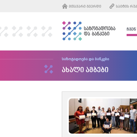
ᲛᲗᲐᲕᲐᲠᲘ ᲒᲕᲔᲠᲓᲘ
ᲡᲐᲘᲢᲘᲡ ᲠᲣ
ᲩᲕᲔᲜ
საზოგადოება და ბანკები
ახალი ამბები