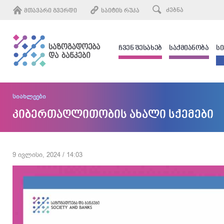
ᲛᲗᲐᲕᲐᲠᲘ ᲒᲕᲔᲠᲓᲘ
ᲡᲐᲘᲢᲘᲡ ᲠᲣᲙᲐ
ᲩᲕᲔᲜ ᲨᲔᲡᲐᲮᲔᲑ
ᲡᲐᲥᲛᲘᲐᲜᲝᲑᲐ
Ს
სიახლეები
კიბერთაღლითობის ახალი სქემები
9 ივლისი, 2024 / 14:03