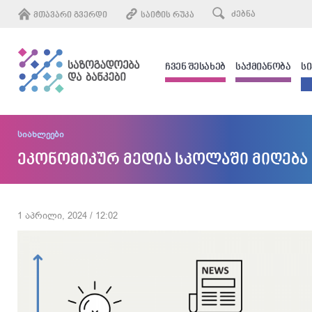
ᲛᲗᲐᲕᲐᲠᲘ ᲒᲕᲔᲠᲓᲘ
ᲡᲐᲘᲢᲘᲡ ᲠᲣᲙᲐ
ᲩᲕᲔᲜ ᲨᲔᲡᲐᲮᲔᲑ
ᲡᲐᲥᲛᲘᲐᲜᲝᲑᲐ
Ს
სიახლეები
ეკონომიკურ მედია სკოლაში მიღება
1 აპრილი, 2024 / 12:02