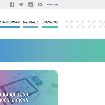
ENGLISH
ᲑᲐᲜᲙᲝᲛᲔᲢᲠᲘ
ᲒᲐᲚᲔᲠᲔᲐ
ᲙᲝᲜᲢᲐᲥᲢᲘ
ᲙᲝᲜᲝᲛᲘᲙᲣᲠᲘ
ᲔᲓᲘᲐ ᲡᲙᲝᲚᲐ