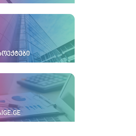
ᲠᲝᲔᲥᲢᲔᲑᲘ
IGE.GE