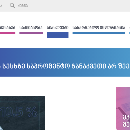
ᲙᲐ
 ᲨᲔᲡᲐᲮᲔᲑ
ᲡᲐᲥᲛᲘᲐᲜᲝᲑᲐ
ᲡᲘᲐᲮᲚᲔᲔᲑᲘ
ᲡᲐᲡᲐᲠᲒᲔᲑᲚᲝ ᲘᲜᲤᲝᲠᲛᲐᲪᲘᲐ
ს სესხზე საპროცენტო განაკვეთი არ შე
Ე
Მ