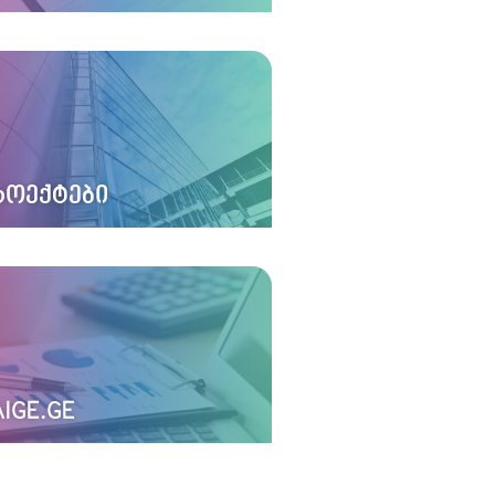
ᲠᲝᲔᲥᲢᲔᲑᲘ
IGE.GE