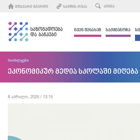
ᲛᲗᲐᲕᲐᲠᲘ ᲒᲕᲔᲠᲓᲘ
ᲡᲐᲘᲢᲘᲡ ᲠᲣᲙᲐ
ᲩᲕᲔᲜ ᲨᲔᲡᲐᲮᲔᲑ
ᲡᲐᲥᲛᲘᲐᲜᲝᲑᲐ
Ს
სიახლეები
ეკონომიკურ მედია სკოლაში მიღება
8 აპრილი, 2025 / 13:15