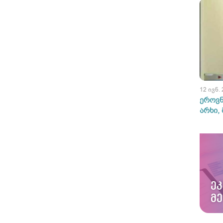
12 ივნ.
ეროვნ
არხი,
Ე
Მ