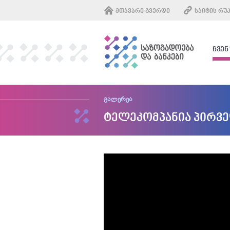
ᲛᲗᲐᲕᲐᲠᲘ ᲒᲕᲔᲠᲓᲘ
ᲡᲐᲘᲢᲘᲡ ᲠᲣ
ᲩᲕᲔᲜ
გალერეა
ტელეკომპანია პირვ