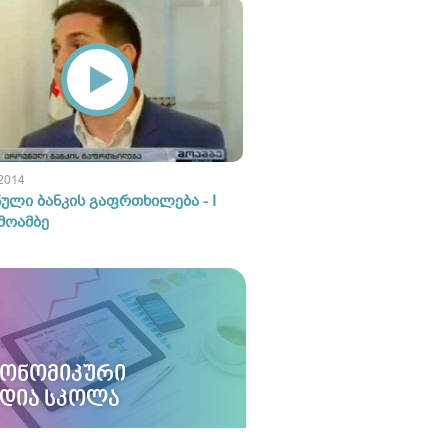
 2014
ული ბანკის გაფრთხილება - I
 მოამბე
ᲙᲝᲜᲝᲛᲘᲙᲣᲠᲘ
ᲔᲓᲘᲐ ᲡᲙᲝᲚᲐ