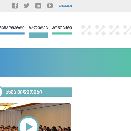
ENGLISH
ᲑᲐᲜᲙᲝᲛᲔᲢᲠᲘ
ᲒᲐᲚᲔᲠᲔᲐ
ᲙᲝᲜᲢᲐᲥᲢᲘ
ᲡᲮᲕᲐ ᲕᲘᲓᲔᲝᲔᲑᲘ