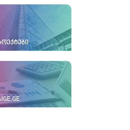
ᲠᲝᲔᲥᲢᲔᲑᲘ
IGE.GE