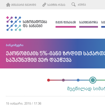
ᲛᲗᲐᲕᲐᲠᲘ ᲒᲕᲔᲠᲓᲘ
ᲡᲐᲘᲢᲘᲡ ᲠᲣᲙᲐ
ᲩᲕᲔᲜ ᲨᲔᲡᲐᲮᲔᲑ
ᲡᲐᲥᲛᲘᲐᲜᲝᲑᲐ
Ს
ბანკომეტრი
ეკონომიკის 5%-იანი ზრდით საქარ
საუკუნეშიც ვერ დაეწევა
მეტწილად სიმ
15 იანვარი, 2015 / 17:36