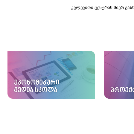
კვლევითი ცენტრის მიერ გა
ᲔᲙᲝᲜᲝᲛᲘᲙᲣᲠᲘ
ᲛᲔᲓᲘᲐ ᲡᲙᲝᲚᲐ
ᲞᲠᲝᲔᲥ