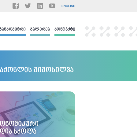
ENGLISH
ᲑᲐᲜᲙᲝᲛᲔᲢᲠᲘ
ᲒᲐᲚᲔᲠᲔᲐ
ᲙᲝᲜᲢᲐᲥᲢᲘ
საქონლის მიმოხილვა
ᲙᲝᲜᲝᲛᲘᲙᲣᲠᲘ
ᲔᲓᲘᲐ ᲡᲙᲝᲚᲐ