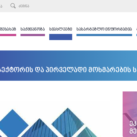
ᲙᲐ
 ᲨᲔᲡᲐᲮᲔᲑ
ᲡᲐᲥᲛᲘᲐᲜᲝᲑᲐ
ᲡᲘᲐᲮᲚᲔᲔᲑᲘ
ᲡᲐᲡᲐᲠᲒᲔᲑᲚᲝ ᲘᲜᲤᲝᲠᲛᲐᲪᲘᲐ
სექტორის და პირველადი მოხმარების 
Ე
Მ