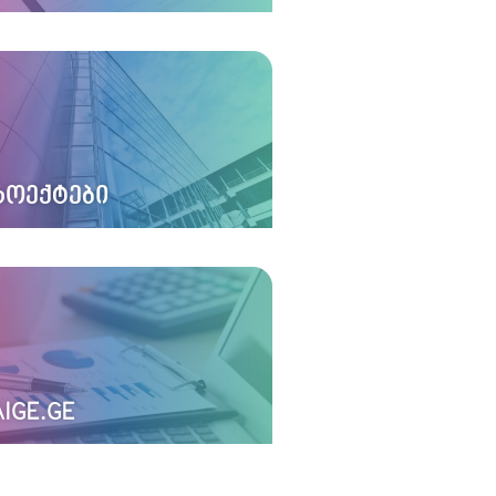
ᲠᲝᲔᲥᲢᲔᲑᲘ
IGE.GE