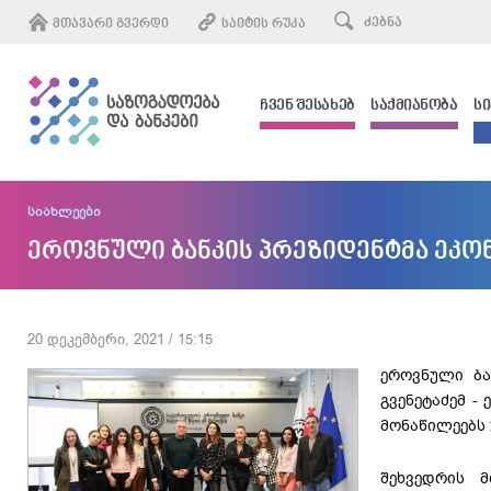
ᲛᲗᲐᲕᲐᲠᲘ ᲒᲕᲔᲠᲓᲘ
ᲡᲐᲘᲢᲘᲡ ᲠᲣᲙᲐ
ᲩᲕᲔᲜ ᲨᲔᲡᲐᲮᲔᲑ
ᲡᲐᲥᲛᲘᲐᲜᲝᲑᲐ
Ს
სიახლეები
ეროვნული ბანკის პრეზიდენტმა ეკო
20 დეკემბერი, 2021 / 15:15
ეროვნული ბა
გვენეტაძემ -
მონაწილეებს
შეხვედრის 