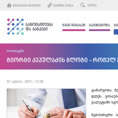
ᲛᲗᲐᲕᲐᲠᲘ ᲒᲕᲔᲠᲓᲘ
ᲡᲐᲘᲢᲘᲡ ᲠᲣᲙᲐ
ᲩᲕᲔᲜ ᲨᲔᲡᲐᲮᲔᲑ
ᲡᲐᲥᲛᲘᲐᲜᲝᲑᲐ
Ს
სიახლეები
გიორგი კეპულაძის ბლოგი - რომელ ვ
22 ივნისი, 2021 / 12:06
გამარჯობა, მ
დღეს ვისაუ
ვალუტაში სჯო
ნებისმიერი 