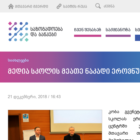
ᲛᲗᲐᲕᲐᲠᲘ ᲒᲕᲔᲠᲓᲘ
ᲡᲐᲘᲢᲘᲡ ᲠᲣᲙᲐ
ᲩᲕᲔᲜ ᲨᲔᲡᲐᲮᲔᲑ
ᲡᲐᲥᲛᲘᲐᲜᲝᲑᲐ
Ს
სიახლეები
მედია სკოლის მეათე ნაკადი ეროვნუ
21 დეკემბერი, 2018 / 16:43
კობა გვენე
სკოლას ერ
ცენტრში უ
მთავარი თ