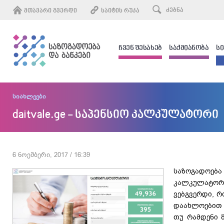
ᲛᲗᲐᲕᲐᲠᲘ ᲒᲕᲔᲠᲓᲘ
ᲡᲐᲘᲢᲘᲡ ᲠᲣᲙᲐ
ᲩᲕᲔᲜ ᲨᲔᲡᲐᲮᲔᲑ
ᲡᲐᲥᲛᲘᲐᲜᲝᲑᲐ
Ს
სიახლეები
daitvale.ge - საპენსიო კალკულატორი
6 ნოემბერი, 2017 / 16:39
საზოგადოებ
კალკულატორ
ვებგვერდი, 
დაახლოებით
თუ რამდენი 