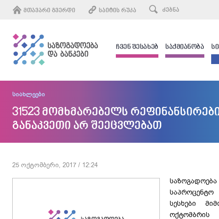
ᲛᲗᲐᲕᲐᲠᲘ ᲒᲕᲔᲠᲓᲘ
ᲡᲐᲘᲢᲘᲡ ᲠᲣᲙᲐ
ᲩᲕᲔᲜ ᲨᲔᲡᲐᲮᲔᲑ
ᲡᲐᲥᲛᲘᲐᲜᲝᲑᲐ
Ს
სიახლეები
31523 მომხმარებელს რეფინანსირები
განაკვეთი არ შეეცვლებათ
25 ოქტომბერი, 2017 / 12:24
საზოგადოე
საპროცენტ
სესხები მი
ოქტომბრის