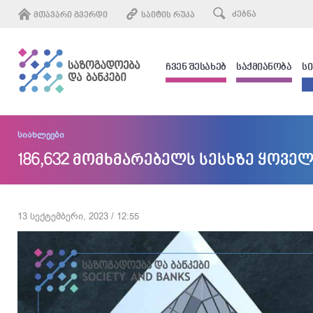
ᲛᲗᲐᲕᲐᲠᲘ ᲒᲕᲔᲠᲓᲘ
ᲡᲐᲘᲢᲘᲡ ᲠᲣᲙᲐ
ᲩᲕᲔᲜ ᲨᲔᲡᲐᲮᲔᲑ
ᲡᲐᲥᲛᲘᲐᲜᲝᲑᲐ
Ს
სიახლეები
186,632 მომხმარებელს სესხზე ყოვე
13 სექტემბერი, 2023 / 12:55