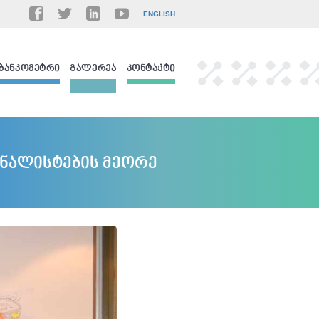
ENGLISH
ᲑᲐᲜᲙᲝᲛᲔᲢᲠᲘ
ᲒᲐᲚᲔᲠᲔᲐ
ᲙᲝᲜᲢᲐᲥᲢᲘ
რნალისტების მეორე