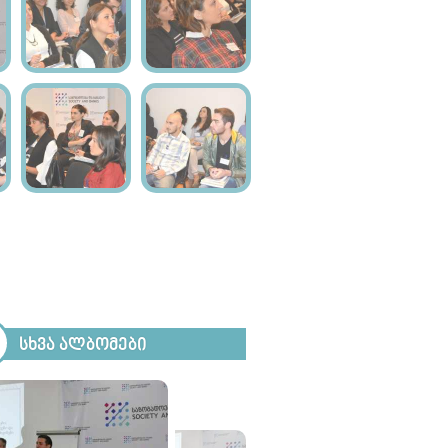
ᲡᲮᲕᲐ ᲐᲚᲑᲝᲛᲔᲑᲘ