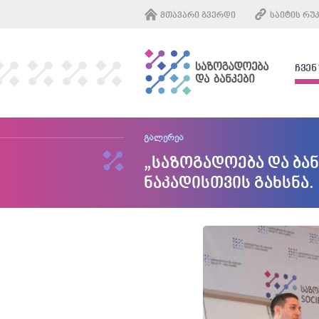
ᲛᲗᲐᲕᲐᲠᲘ ᲒᲕᲔᲠᲓᲘ
ᲡᲐᲘᲢᲘᲡ ᲠᲣ
ᲩᲕᲔᲜ
გალერეა
„საზოგადოება და ბა
ნაკადისთვის გახსნა.